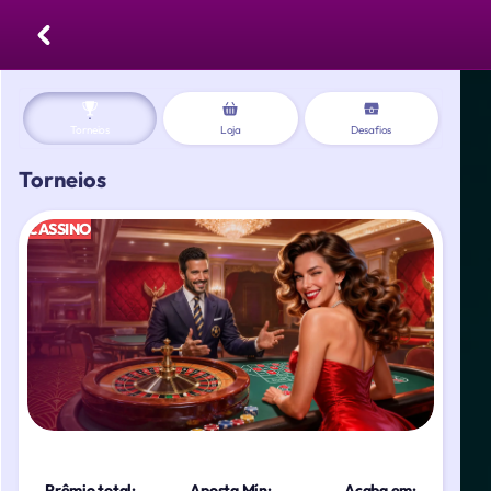
Torneios
Loja
Desafios
Torneios
CASSINO
GOLD SALOON LIVE
Prêmio total:
Aposta Mín:
Acaba em: