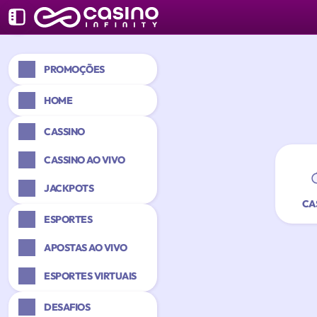
PROMOÇÕES
HOME
CASSINO
CASSINO AO VIVO
JACKPOTS
CA
ESPORTES
APOSTAS AO VIVO
ESPORTES VIRTUAIS
DESAFIOS