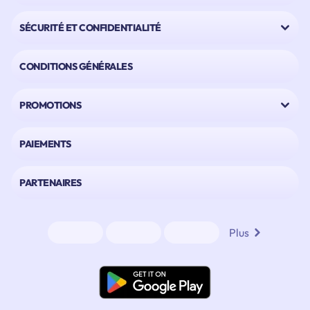
SÉCURITÉ ET CONFIDENTIALITÉ
CONDITIONS GÉNÉRALES
PROMOTIONS
PAIEMENTS
PARTENAIRES
Plus