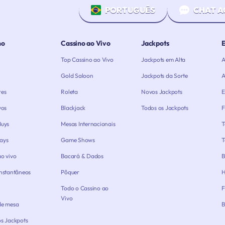
PORTUGUÊS
CHAT A
no
Cassino ao Vivo
Jackpots
E
Top Cassino ao Vivo
Jackpots em Alta
A
Gold Saloon
Jackpots da Sorte
A
res
Roleta
Novos Jackpots
E
vos
Blackjack
Todos os Jackpots
F
Buys
Mesas Internacionais
T
ays
Game Shows
T
o vivo
Bacará & Dados
B
Instantâneos
Pôquer
H
Todo o Cassino ao
F
Vivo
de mesa
B
os Jackpots