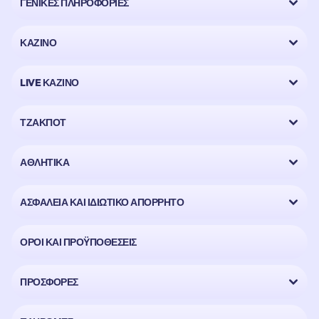
ΓΕΝΙΚΈΣ ΠΛΗΡΟΦΟΡΊΕΣ
ΚΑΖΊΝΟ
LIVE ΚΑΖΊΝΟ
ΤΖΆΚΠΟΤ
ΑΘΛΗΤΙΚΆ
ΑΣΦΆΛΕΙΑ ΚΑΙ ΙΔΙΩΤΙΚΌ ΑΠΌΡΡΗΤΟ
ΌΡΟΙ ΚΑΙ ΠΡΟΫΠΟΘΈΣΕΙΣ
ΠΡΟΣΦΟΡΈΣ