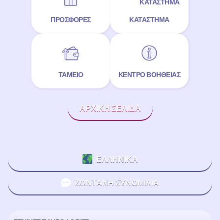
ΠΡΟΣΦΟΡΈΣ
ΚΑΤΆΣΤΗΜΑ
ΤΑΜΕΊΟ
ΚΈΝΤΡΟ ΒΟΉΘΕΙΑΣ
ΑΡΧΙΚΉ ΣΕΛΊΔΑ
ΕΛΛΗΝΙΚΆ
ΖΩΝΤΑΝΉ ΣΥΝΟΜΙΛΊΑ