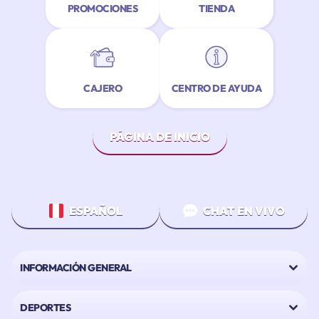
PROMOCIONES
TIENDA
CAJERO
CENTRO DE AYUDA
PÁGINA DE INICIO
ESPAÑOL
CHAT EN VIVO
INFORMACIÓN GENERAL
DEPORTES